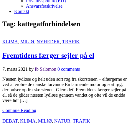
Privatlivspolitik (EU)
Ansvarsfraskrivelse
Kontakt
Tag:
kattegatforbindelsen
KLIMA
,
MILJØ
,
NYHEDER
,
TRAFIK
Fremtidens færger sejler på el
7. marts 2021
by
Ib Salomon
0 comments
Næsten lydløse og helt uden sort røg fra skorstenen – elfærgerne er
ved at erobre de danske farvande En larmende motor og sort røg,
der pulser op fra skorstenen. Glem det! Fremtidens færger sejler på
el, så de glider næsten lydløse gennem vandet og ofte vil de endda
være lidt […]
Continue Reading
DEBAT
,
KLIMA
,
MILJØ
,
NATUR
,
TRAFIK