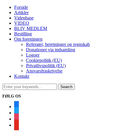
Forside
Artikler
Videnbase
VIDEO
BLIV MEDLEM
Bestilling
Om foreningen
Referater, beretninger og regnskab
Donationer via indsamling
Logoer
Cookiepolitik (EU)
Privatlivspolitik (EU)
Ansvarsfraskrivelse
Kontakt
FØLG OS
facebook
twitter
instagram
youtube