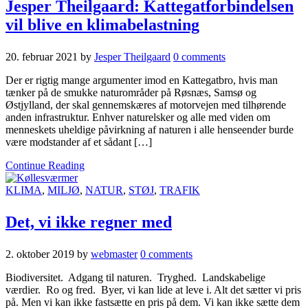
Jesper Theilgaard: Kattegatforbindelsen
vil blive en klimabelastning
20. februar 2021
by
Jesper Theilgaard
0 comments
Der er rigtig mange argumenter imod en Kattegatbro, hvis man
tænker på de smukke naturområder på Røsnæs, Samsø og
Østjylland, der skal gennemskæres af motorvejen med tilhørende
anden infrastruktur. Enhver naturelsker og alle med viden om
menneskets uheldige påvirkning af naturen i alle henseender burde
være modstander af et sådant […]
Continue Reading
KLIMA
,
MILJØ
,
NATUR
,
STØJ
,
TRAFIK
Det, vi ikke regner med
2. oktober 2019
by
webmaster
0 comments
Biodiversitet. Adgang til naturen. Tryghed. Landskabelige
værdier. Ro og fred. Byer, vi kan lide at leve i. Alt det sætter vi pris
på. Men vi kan ikke fastsætte en pris på dem. Vi kan ikke sætte dem