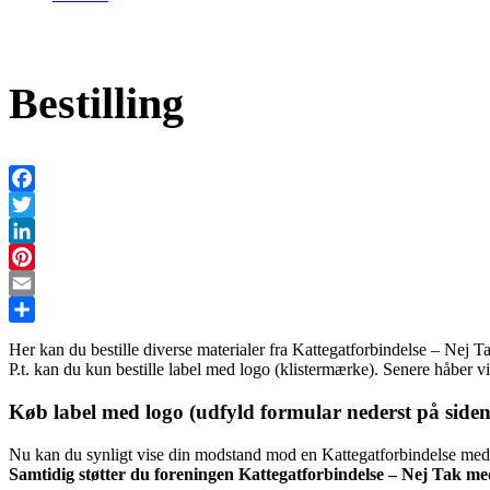
Bestilling
Facebook
Twitter
LinkedIn
Pinterest
Email
Share
Her kan du bestille diverse materialer fra Kattegatforbindelse – Nej T
P.t. kan du kun bestille label med logo (klistermærke). Senere håber v
Køb label med logo (udfyld formular nederst på siden
Nu kan du synligt vise din modstand mod en Kattegatforbindelse med en
Samtidig støtter du foreningen Kattegatforbindelse – Nej Tak med 