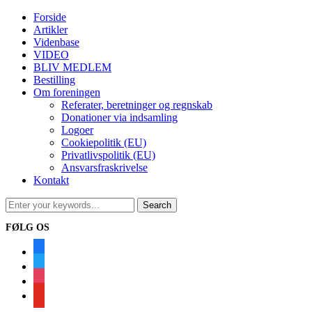
Forside
Artikler
Videnbase
VIDEO
BLIV MEDLEM
Bestilling
Om foreningen
Referater, beretninger og regnskab
Donationer via indsamling
Logoer
Cookiepolitik (EU)
Privatlivspolitik (EU)
Ansvarsfraskrivelse
Kontakt
FØLG OS
facebook
twitter
instagram
youtube