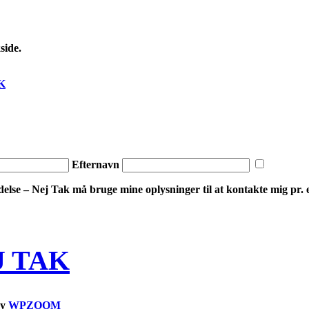
side.
AK
Efternavn
delse – Nej Tak må bruge ​​mine oplysninger til at kontakte mig pr. 
EJ TAK
by
WPZOOM