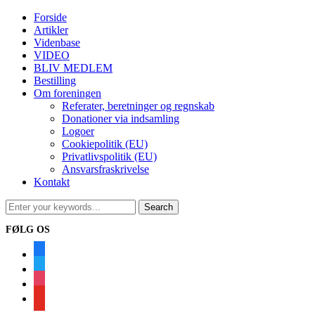
Forside
Artikler
Videnbase
VIDEO
BLIV MEDLEM
Bestilling
Om foreningen
Referater, beretninger og regnskab
Donationer via indsamling
Logoer
Cookiepolitik (EU)
Privatlivspolitik (EU)
Ansvarsfraskrivelse
Kontakt
FØLG OS
facebook
twitter
instagram
youtube