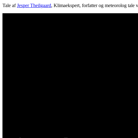
Tale af
Jesper Theilgaard
, Klimaekspert, forfatter og meteorolog tal