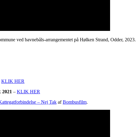
 Kommune ved bavnebåls-arrangementet på Hølken Strand, Odder, 2023.
–
KLIK HER
2021
–
KLIK HER
Kattegatforbindelse – Nej Tak
af
Bombusfilm
.