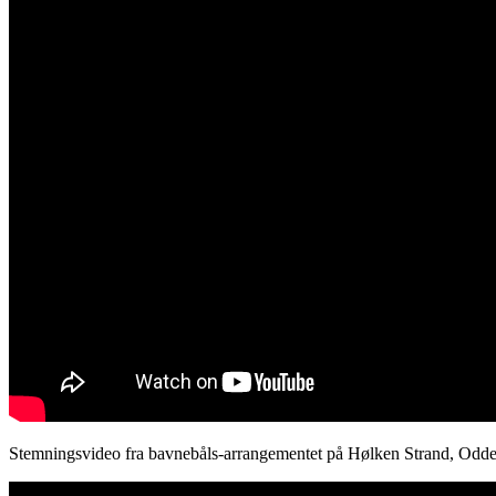
Stemningsvideo fra bavnebåls-arrangementet på Hølken Strand, Odde