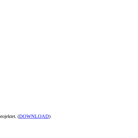
ojektet. (
DOWNLOAD
)