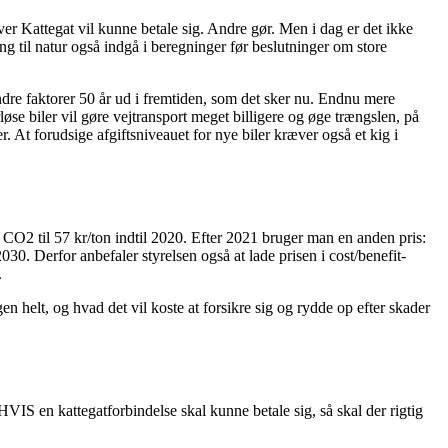
 over Kattegat vil kunne betale sig. Andre gør. Men i dag er det ikke
g til natur også indgå i beregninger før beslutninger om store
dre faktorer 50 år ud i fremtiden, som det sker nu. Endnu mere
rløse biler vil gøre vejtransport meget billigere og øge trængslen, på
r. At forudsige afgiftsniveauet for nye biler kræver også et kig i
på CO2 til 57 kr/ton indtil 2020. Efter 2021 bruger man en anden pris:
0. Derfor anbefaler styrelsen også at lade prisen i cost/benefit-
.
 helt, og hvad det vil koste at forsikre sig og rydde op efter skader
HVIS en kattegatforbindelse skal kunne betale sig, så skal der rigtig