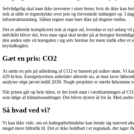
Selvfølgelig skal man ikke investere i store broer, hvis de ikke kan bet
nok at stille et regnestykke over pris og forventede indtægter op. I d
infrastrukturanlæg. Sådan regner man bare ikke på tingene endnu.
Det er allerede kompliceret nok at regne ud, hvordan et nyt anlæg vi
indviklet bliver det, hvis man også skal tænke på at beregne fremtidige e
den anden side vil trængslen i sig selv bremse for mere trafik efter et 
krystalkuglen.
Gæt en pris: CO2
At sætte en pris på udledning af CO2 er baseret på usikre skøn. Vi kan 
429 kr/ton. Energistyrelsen anbefaler allerede nu, at man laver følsom
analyser stige jævnt indtil 2030. Nogle projekter er stærkt følsomme o
Når prisen går op hele tiden, er det fordi man i værdisætningen af CO2
som følge af klimaforandringer. Det bliver dyrere år for år. Med andre
Så hvad ved vi?
Vi kan ikke vide, om en kattegatforbindelse kan betale sig snævert øko
meget mere biltrafik til. Det er ikke holdbart i et regnskab, der tager fl