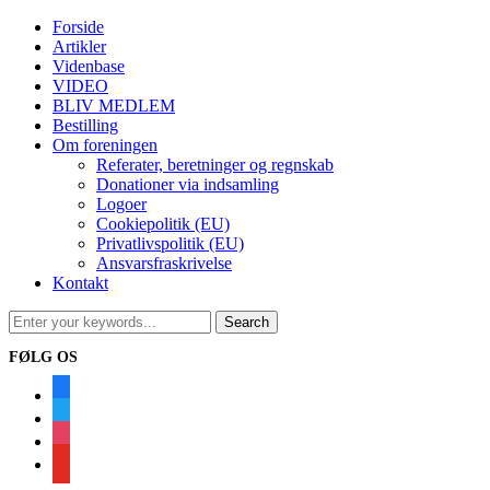
Forside
Artikler
Videnbase
VIDEO
BLIV MEDLEM
Bestilling
Om foreningen
Referater, beretninger og regnskab
Donationer via indsamling
Logoer
Cookiepolitik (EU)
Privatlivspolitik (EU)
Ansvarsfraskrivelse
Kontakt
FØLG OS
facebook
twitter
instagram
youtube