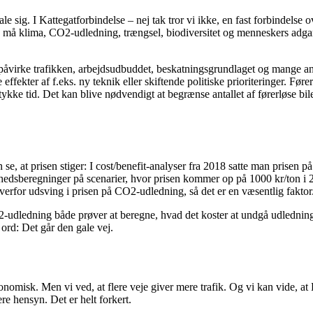
ale sig. I Kattegatforbindelse – nej tak tror vi ikke, en fast forbindelse
ag må klima, CO2-udledning, trængsel, biodiversitet og menneskers adgan
l påvirke trafikken, arbejdsudbuddet, beskatningsgrundlaget og mange an
ffekter af f.eks. ny teknik eller skiftende politiske prioriteringer. Føre
stykke tid. Det kan blive nødvendigt at begrænse antallet af førerløse bile
se, at prisen stiger: I cost/benefit-analyser fra 2018 satte man prisen 
hedsberegninger på scenarier, hvor prisen kommer op på 1000 kr/ton i 203
verfor udsving i prisen på CO2-udledning, så det er en væsentlig faktor
-udledning både prøver at beregne, hvad det koster at undgå udledningen
 ord: Det går den gale vej.
nomisk. Men vi ved, at flere veje giver mere trafik. Og vi kan vide, at 
ere hensyn. Det er helt forkert.