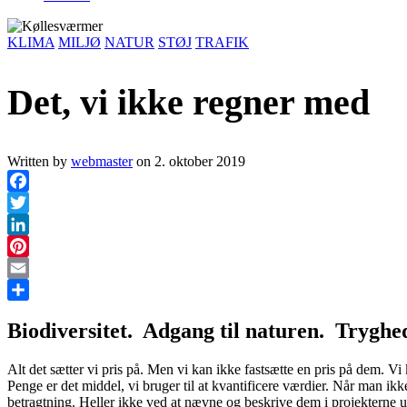
KLIMA
MILJØ
NATUR
STØJ
TRAFIK
Det, vi ikke regner med
Written by
webmaster
on
2. oktober 2019
Facebook
Twitter
LinkedIn
Pinterest
Email
Share
Biodiversitet. Adgang til naturen. Tryghed
Alt det sætter vi pris på. Men vi kan ikke fastsætte en pris på dem. Vi
Penge er det middel, vi bruger til at kvantificere værdier. Når man ikke
betragtning. Heller ikke ved at nævne og beskrive dem i projekterne u