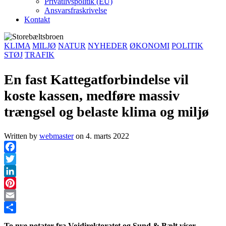
Privatlivspolitik (EU)
Ansvarsfraskrivelse
Kontakt
KLIMA
MILJØ
NATUR
NYHEDER
ØKONOMI
POLITIK
STØJ
TRAFIK
En fast Kattegatforbindelse vil
koste kassen, medføre massiv
trængsel og belaste klima og miljø
Written by
webmaster
on
4. marts 2022
Facebook
Twitter
LinkedIn
Pinterest
Email
Share
To nye notater fra Vejdirektoratet og Sund & Bælt viser