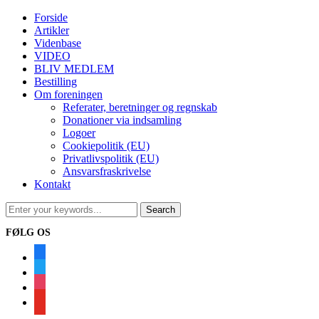
Forside
Artikler
Videnbase
VIDEO
BLIV MEDLEM
Bestilling
Om foreningen
Referater, beretninger og regnskab
Donationer via indsamling
Logoer
Cookiepolitik (EU)
Privatlivspolitik (EU)
Ansvarsfraskrivelse
Kontakt
FØLG OS
facebook
twitter
instagram
youtube