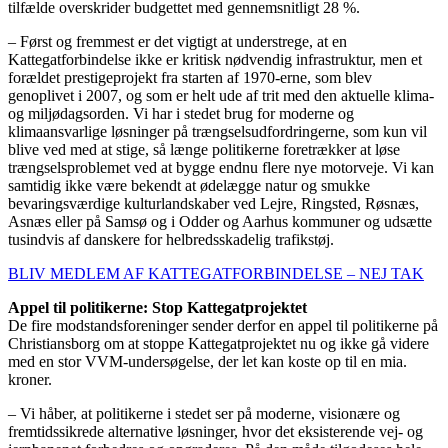
tilfælde overskrider budgettet med gennemsnitligt 28 %.
– Først og fremmest er det vigtigt at understrege, at en
Kattegatforbindelse ikke er kritisk nødvendig infrastruktur, men et
forældet prestigeprojekt fra starten af 1970-erne, som blev
genoplivet i 2007, og som er helt ude af trit med den aktuelle klima-
og miljødagsorden. Vi har i stedet brug for moderne og
klimaansvarlige løsninger på trængselsudfordringerne, som kun vil
blive ved med at stige, så længe politikerne foretrækker at løse
trængselsproblemet ved at bygge endnu flere nye motorveje. Vi kan
samtidig ikke være bekendt at ødelægge natur og smukke
bevaringsværdige kulturlandskaber ved Lejre, Ringsted, Røsnæs,
Asnæs eller på Samsø og i Odder og Aarhus kommuner og udsætte
tusindvis af danskere for helbredsskadelig trafikstøj.
BLIV MEDLEM AF KATTEGATFORBINDELSE – NEJ TAK
Appel til politikerne: Stop Kattegatprojektet
De fire modstandsforeninger sender derfor en appel til politikerne på
Christiansborg om at stoppe Kattegatprojektet nu og ikke gå videre
med en stor VVM-undersøgelse, der let kan koste op til en mia.
kroner.
– Vi håber, at politikerne i stedet ser på moderne, visionære og
fremtidssikrede alternative løsninger, hvor det eksisterende vej- og