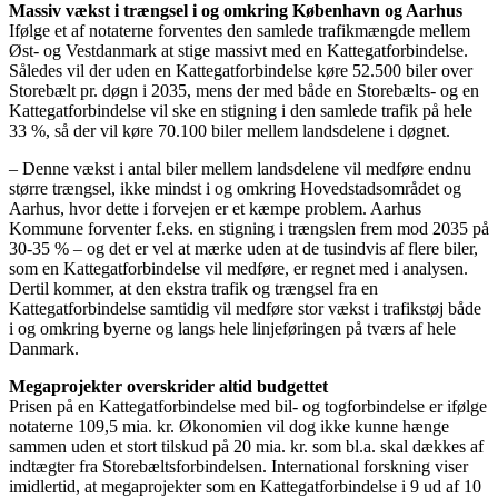
Massiv vækst i trængsel i og omkring København og Aarhus
Ifølge et af notaterne forventes den samlede trafikmængde mellem
Øst- og Vestdanmark at stige massivt med en Kattegatforbindelse.
Således vil der uden en Kattegatforbindelse køre 52.500 biler over
Storebælt pr. døgn i 2035, mens der med både en Storebælts- og en
Kattegatforbindelse vil ske en stigning i den samlede trafik på hele
33 %, så der vil køre 70.100 biler mellem landsdelene i døgnet.
– Denne vækst i antal biler mellem landsdelene vil medføre endnu
større trængsel, ikke mindst i og omkring Hovedstadsområdet og
Aarhus, hvor dette i forvejen er et kæmpe problem. Aarhus
Kommune forventer f.eks. en stigning i trængslen frem mod 2035 på
30-35 % – og det er vel at mærke uden at de tusindvis af flere biler,
som en Kattegatforbindelse vil medføre, er regnet med i analysen.
Dertil kommer, at den ekstra trafik og trængsel fra en
Kattegatforbindelse samtidig vil medføre stor vækst i trafikstøj både
i og omkring byerne og langs hele linjeføringen på tværs af hele
Danmark.
Megaprojekter overskrider altid budgettet
Prisen på en Kattegatforbindelse med bil- og togforbindelse er ifølge
notaterne 109,5 mia. kr. Økonomien vil dog ikke kunne hænge
sammen uden et stort tilskud på 20 mia. kr. som bl.a. skal dækkes af
indtægter fra Storebæltsforbindelsen. International forskning viser
imidlertid, at megaprojekter som en Kattegatforbindelse i 9 ud af 10