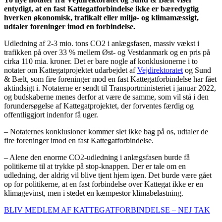
entydigt, at en fast Kattegatforbindelse ikke er bæredygtig
hverken økonomisk, trafikalt eller miljø- og klimamæssigt,
udtaler foreninger imod en forbindelse.
Udledning af 2-3 mio. tons CO2 i anlægsfasen, massiv vækst i
trafikken på over 33 % mellem Øst- og Vestdanmark og en pris på
cirka 110 mia. kroner. Det er bare nogle af konklusionerne i to
notater om Kattegatprojektet udarbejdet af
Vejdirektoratet
og Sund
& Bælt, som fire foreninger mod en fast Kattegatforbindelse har fået
aktindsigt i. Notaterne er sendt til Transportministeriet i januar 2022,
og budskaberne menes derfor at være de samme, som vil stå i den
forundersøgelse af Kattegatprojektet, der forventes færdig og
offentliggjort indenfor få uger.
– Notaternes konklusioner kommer slet ikke bag på os, udtaler de
fire foreninger imod en fast Kattegatforbindelse.
– Alene den enorme CO2-udledning i anlægsfasen burde få
politikerne til at trykke på stop-knappen. Der er tale om en
udledning, der aldrig vil blive tjent hjem igen. Det burde være gået
op for politikerne, at en fast forbindelse over Kattegat ikke er en
klimagevinst, men i stedet en kæmpestor klimabelastning.
BLIV MEDLEM AF KATTEGATFORBINDELSE – NEJ TAK