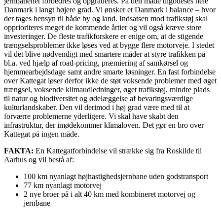
jernbanenet forbedres og opgraderes. På den måde tilgodeses hele
Danmark i langt højere grad. Vi ønsker et Danmark i balance – hvor
der tages hensyn til både by og land. Indsatsen mod trafikstøj skal
opprioriteres meget de kommende årtier og vil også kræve store
investeringer. De fleste trafikforskere er enige om, at de stigende
trængselsproblemer ikke løses ved at bygge flere motorveje. I stedet
vil det blive nødvendigt med smartere måder at styre trafikken på
bl.a. ved hjælp af road-pricing, præmiering af samkørsel og
hjemmearbejdsdage samt andre smarte løsninger. En fast forbindelse
over Kattegat løser derfor ikke de støt voksende problemer med øget
trængsel, voksende klimaudledninger, øget trafikstøj, mindre plads
til natur og biodiversitet og ødelæggelse af bevaringsværdige
kulturlandskaber. Den vil derimod i høj grad være med til at
forværre problemerne yderligere. Vi skal have skabt den
infrastruktur, der imødekommer klimaloven. Det gør en bro over
Kattegat på ingen måde.
FAKTA:
En Kattegatforbindelse vil strække sig fra Roskilde til
Aarhus og vil bestå af:
100 km nyanlagt højhastighedsjernbane uden godstransport
77 km nyanlagt motorvej
2 nye broer på i alt 40 km med kombineret motorvej og
jernbane