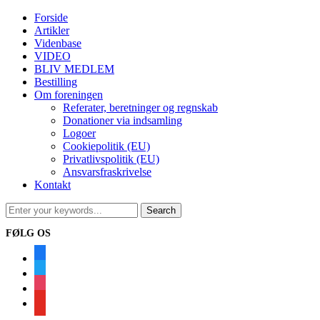
Forside
Artikler
Videnbase
VIDEO
BLIV MEDLEM
Bestilling
Om foreningen
Referater, beretninger og regnskab
Donationer via indsamling
Logoer
Cookiepolitik (EU)
Privatlivspolitik (EU)
Ansvarsfraskrivelse
Kontakt
FØLG OS
facebook
twitter
instagram
youtube