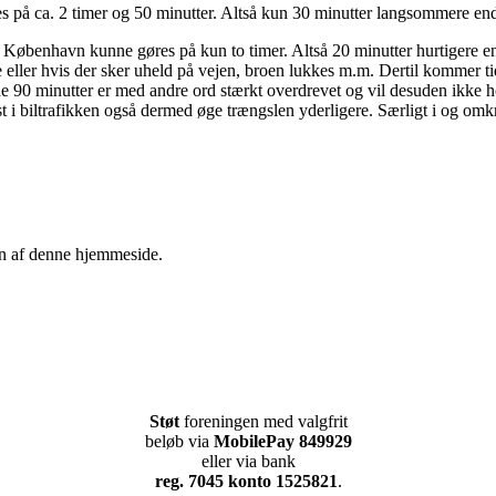
 på ca. 2 timer og 50 minutter. Altså kun 30 minutter langsommere end d
øbenhavn kunne gøres på kun to timer. Altså 20 minutter hurtigere end 
 eller hvis der sker uheld på vejen, broen lukkes m.m. Dertil kommer ti
å de 90 minutter er med andre ord stærkt overdrevet og vil desuden ikk
st i biltrafikken også dermed øge trængslen yderligere. Særligt i og omk
en af denne hjemmeside.
Støt
foreningen med valgfrit
beløb via
MobilePay 849929
eller via bank
reg. 7045 konto 1525821
.