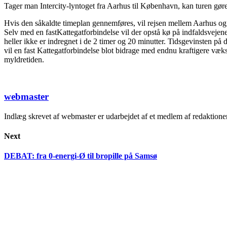
Tager man Intercity-lyntoget fra Aarhus til København, kan turen gøres
Hvis den såkaldte timeplan gennemføres, vil rejsen mellem Aarhus og K
Selv med en fastKattegatforbindelse vil der opstå kø på indfaldsvejene
heller ikke er indregnet i de 2 timer og 20 minutter. Tidsgevinsten p
vil en fast Kattegatforbindelse blot bidrage med endnu kraftigere væk
myldretiden.
webmaster
Indlæg skrevet af webmaster er udarbejdet af et medlem af redaktion
Next
DEBAT: fra 0-energi-Ø til bropille på Samsø