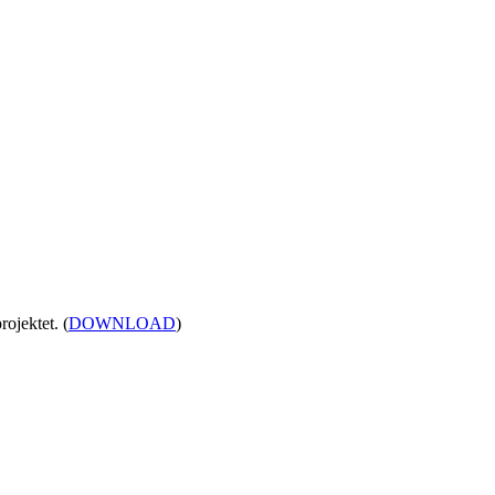
ojektet. (
DOWNLOAD
)