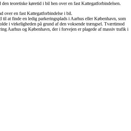
en teoretiske køretid i bil hen over en fast Kattegatforbindelsen.
over en fast Kattegatforbindelse i bil.
d til at finde en ledig parkeringsplads i Aarhus eller København, som
e holde i virkeligheden på grund af den voksende trængsel. Tværtimod
ring Aarhus og København, der i forvejen er plagede af massiv trafik i