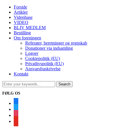
Forside
Artikler
Videnbase
VIDEO
BLIV MEDLEM
Bestilling
Om foreningen
Referater, beretninger og regnskab
Donationer via indsamling
Logoer
Cookiepolitik (EU)
Privatlivspolitik (EU)
Ansvarsfraskrivelse
Kontakt
FØLG OS
facebook
twitter
instagram
youtube