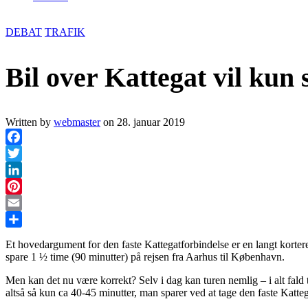
DEBAT
TRAFIK
Bil over Kattegat vil kun 
Written by
webmaster
on
28. januar 2019
Facebook
Twitter
LinkedIn
Pinterest
Email
Share
Et hovedargument for den faste Kattegatforbindelse er en langt kortere
spare 1 ½ time (90 minutter) på rejsen fra Aarhus til København.
Men kan det nu være korrekt? Selv i dag kan turen nemlig – i alt fald 
altså så kun ca 40-45 minutter, man sparer ved at tage den faste Katte