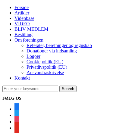
Forside
Artikler
Videnbase
VIDEO
BLIV MEDLEM
Bestilling
Om foreningen
Referater, beretninger og regnskab
Donationer via indsamling
Logoer
Cookiepolitik (EU)
Privatlivspolitik (EU)
Ansvarsfraskrivelse
Kontakt
FØLG OS
facebook
twitter
instagram
youtube