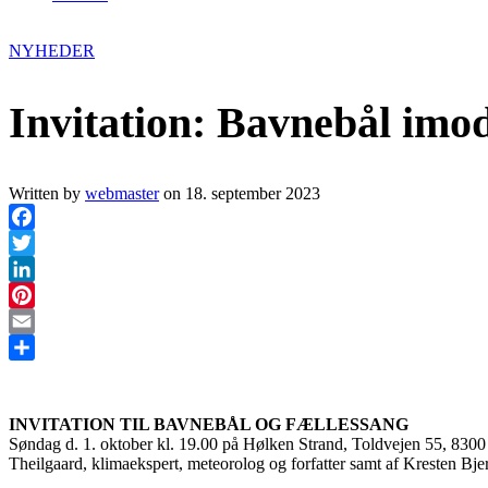
NYHEDER
Invitation: Bavnebål imod
Written by
webmaster
on
18. september 2023
Facebook
Twitter
LinkedIn
Pinterest
Email
Share
INVITATION TIL BAVNEBÅL OG FÆLLESSANG
Søndag d. 1. oktober kl. 19.00 på Hølken Strand, Toldvejen 55, 8300 
Theilgaard, klimaekspert, meteorolog og forfatter samt af Kresten B