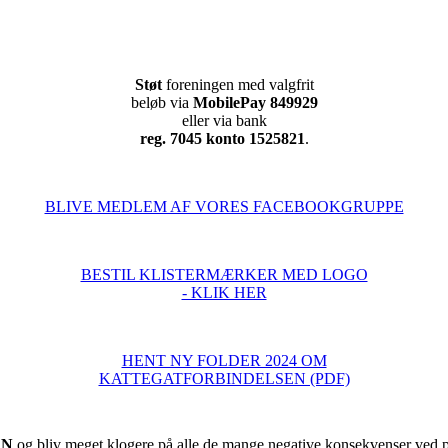
Støt
foreningen med valgfrit
beløb via
MobilePay 849929
eller via bank
reg. 7045 konto 1525821
.
BLIVE MEDLEM AF VORES FACEBOOKGRUPPE
BESTIL KLISTERMÆRKER MED LOGO
- KLIK HER
HENT NY FOLDER 2024 OM
KATTEGATFORBINDELSEN (PDF)
EN
og bliv meget klogere på alle de mange negative konsekvenser ved pr