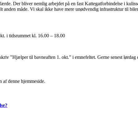
ærde. Der bliver nemlig arbejdet på en fast Kattegatforbindelse i kuliss
 helt anden måde. Vi skal ikke have mere unødvendig infrastruktur til b
t. i tidsrummet kl. 16.00 – 18.00
kriv ”Hjælper til bavneaften 1. okt.” i emnefeltet. Gerne senest lørdag 
en af denne hjemmeside.
lse?