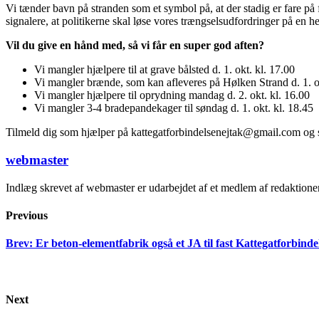
Vi tænder bavn på stranden som et symbol på, at der stadig er fare på f
signalere, at politikerne skal løse vores trængselsudfordringer på en
Vil du give en hånd med, så vi får en super god aften?
Vi mangler hjælpere til at grave bålsted d. 1. okt. kl. 17.00
Vi mangler brænde, som kan afleveres på Hølken Strand d. 1. ok
Vi mangler hjælpere til oprydning mandag d. 2. okt. kl. 16.00
Vi mangler 3-4 bradepandekager til søndag d. 1. okt. kl. 18.45
Tilmeld dig som hjælper på
kattegatforbindelsenejtak@gmail.com
og s
webmaster
Indlæg skrevet af webmaster er udarbejdet af et medlem af redaktion
Previous
Brev: Er beton-elementfabrik også et JA til fast Kattegatforbinde
Next