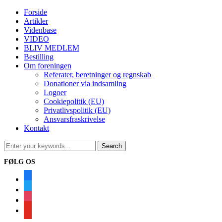
Forside
Artikler
Videnbase
VIDEO
BLIV MEDLEM
Bestilling
Om foreningen
Referater, beretninger og regnskab
Donationer via indsamling
Logoer
Cookiepolitik (EU)
Privatlivspolitik (EU)
Ansvarsfraskrivelse
Kontakt
FØLG OS
facebook
twitter
instagram
youtube