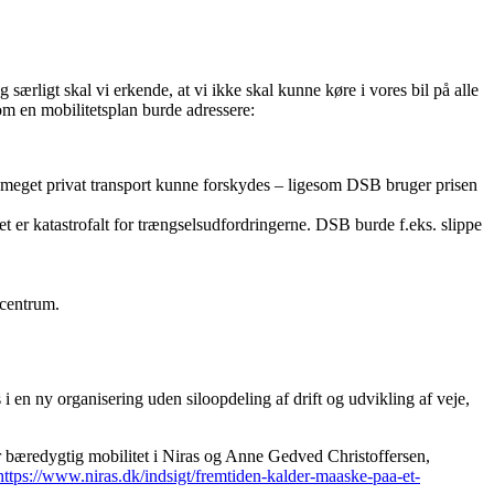
 særligt skal vi erkende, at vi ikke skal kunne køre i vores bil på alle
som en mobilitetsplan burde adressere:
l meget privat transport kunne forskydes – ligesom DSB bruger prisen
ilket er katastrofalt for trængselsudfordringerne. DSB burde f.eks. slippe
 centrum.
i en ny organisering uden siloopdeling af drift og udvikling af veje,
or bæredygtig mobilitet i Niras og Anne Gedved Christoffersen,
https://www.niras.dk/indsigt/fremtiden-kalder-maaske-paa-et-