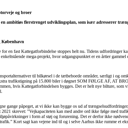
otorveje og broer
 en ambitiøs flerstrenget udviklingsplan, som især adresserer træn
 og København
e for en fast Kattegatforbindelse stoppes helt nu. Tidens udfordringer kal
på et enkeltstående mega-projekt, hvor udgangspunktet er en årtier gamm
ansportalternativer til bilkørsel i de tætbeboede områder, særligt i og
s en ekstra trafikstigning på 15.800 biler i døgnet SOM FØLGE AF, AT
men, hvis Kattegatforbindelsen bygges. Det er helt nye bilture, som vil
l.
ne gange påpeget, at vi ikke kan bygge os ud af trængselsudfordringer,
st 2021 skrevet: ”Vejkapaciteten kan med andre ord ikke følge med trafi
iljøpåvirkninger i form af støj og forurening. Det er derfor ikke nødve
afik.” Kort sagt kan vejene ind til og i selve Aarhus ikke rumme et ekst