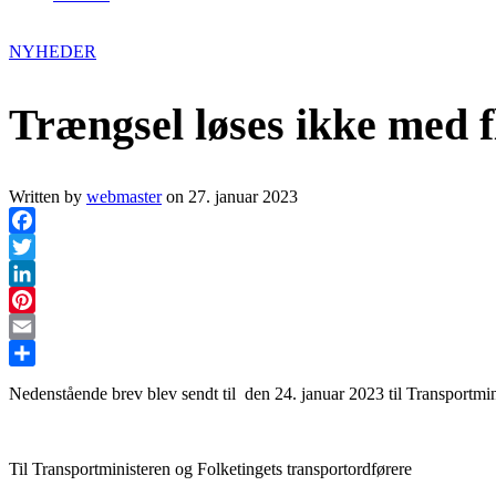
NYHEDER
Trængsel løses ikke med f
Written by
webmaster
on
27. januar 2023
Facebook
Twitter
LinkedIn
Pinterest
Email
Share
Nedenstående brev blev sendt til den 24. januar 2023 til Transportmini
Til Transportministeren og Folketingets transportord