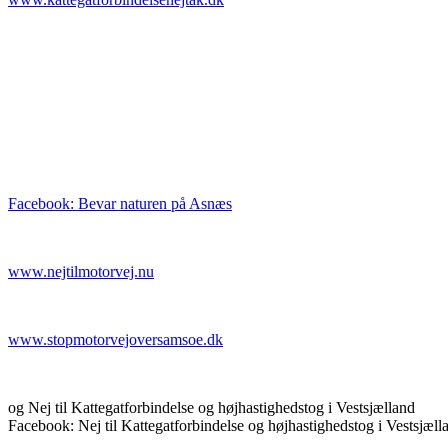
Facebook: Bevar naturen på Asnæs
www.nejtilmotorvej.nu
www.stopmotorvejoversamsoe.dk
og Nej til Kattegatforbindelse og højhastighedstog i Vestsjælland
Facebook: Nej til Kattegatforbindelse og højhastighedstog i Vestsjæll