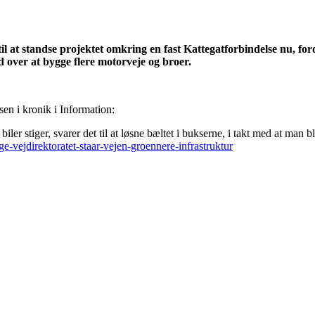
l at standse projektet omkring en fast Kattegatforbindelse nu, fordi
d over at bygge flere motorveje og broer.
sen i kronik i Information:
biler stiger, svarer det til at løsne bæltet i bukserne, i takt med at man b
-vejdirektoratet-staar-vejen-groennere-infrastruktur