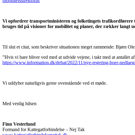
mobilitetsdirektorat/
Vi opfordrer transportministeren og folketingets trafikordførere ti
bruges tid på visioner for mobilitet og planer, der rækker langt u
Til slut et citat, som beskriver situationen meget rammende: Bjørn Ole
”Hvis vi bare bliver ved med at udvide vejene, i takt med at antallet af 
https://www.information.dk/debat/2022/11/nye-regering-boer-nedlaegge
Vi uddyber naturligvis gerne ovenstående ved et møde.
Med venlig hilsen
Finn Vesterlund
Formand for Kattegatforbindelse – Nej Tak
www.kattegatforbindelsenejtak.dk