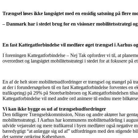
Trængsel løses ikke langsigtet med en ensidig satsning på flere m
– Danmark har i stedet brug for en visionær mobilitetsstrategi og
En fast Kattegatforbindelse vil medføre øget trængsel i Aarhus
I foreningen Kattegatforbindelse – Nej Tak opfordrer vi til, at planern
overordnet og langsigtet mobilitetsstrategi i stedet for at fokusere 
En af de helt store mobilitetsudfordringer er trængsel og mangel på tr
at der i forundersøgelsen til en fast Kattegatforbindelse forvente
trafikspring) på 29% på Storebæltsbroen og Kattegatforbindelsen tilsam
Kattegatforbindelse vil med andre ord animere til endnu mere bilkørse
Vi kan ikke bygge os ud af trængselsudfordringer
Den tidligere Trængselskommission, Niras og andre aktører har gentag
mobilitetsstrategi. I Aarhus har kommunens mobilitetsafdeling i augu
udvide vejarealet og mere trafikareal i byen medfører også negative m
bæredygtigt “at anlægge sig ud af” udfordringen med den stigende biltr
det samme omkring København.