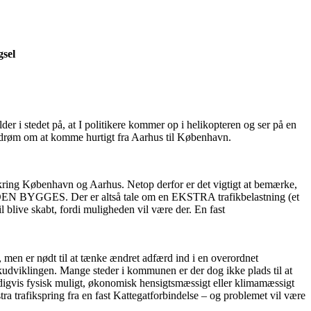
gsel
der i stedet på, at I politikere kommer op i helikopteren og ser på en
el drøm om at komme hurtigt fra Aarhus til København.
 omkring København og Aarhus. Netop derfor er det vigtigt at bemærke,
 BROEN BYGGES. Der er altså tale om en EKSTRA trafikbelastning (et
 blive skabt, fordi muligheden vil være der. En fast
 men er nødt til at tænke ændret adfærd ind i en overordnet
kudviklingen. Mange steder i kommunen er der dog ikke plads til at
ndigvis fysisk muligt, økonomisk hensigtsmæssigt eller klimamæssigt
ra trafikspring fra en fast Kattegatforbindelse – og problemet vil være