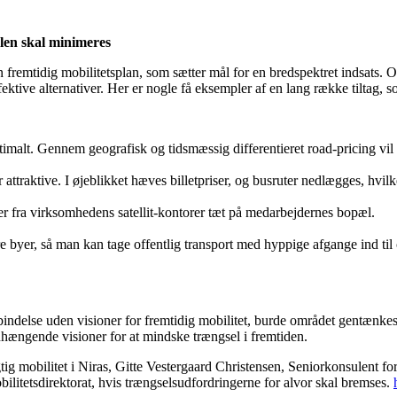
slen skal minimeres
n fremtidig mobilitetsplan, som sætter mål for en bredspektret indsats. Og
ffektive alternativer. Her er nogle få eksempler af en lang række tiltag, 
ptimalt. Gennem geografisk og tidsmæssig differentieret road-pricing vi
liver attraktive. I øjeblikket hæves billetpriser, og busruter nedlægges, hv
er fra virksomhedens satellit-kontorer tæt på medarbejdernes bopæl.
 byer, så man kan tage offentlig transport med hyppige afgange ind til
rbindelse uden visioner for fremtidig mobilitet, burde området gentænkes 
hængende visioner for at mindske trængsel i fremtiden.
ig mobilitet i Niras, Gitte Vestergaard Christensen, Seniorkonsulent f
ilitetsdirektorat, hvis trængselsudfordringerne for alvor skal bremses.