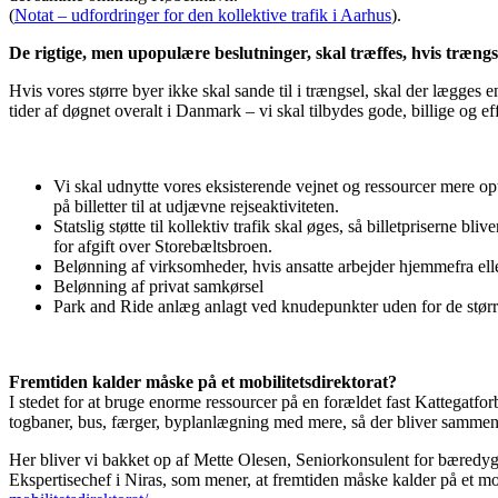
(
Notat – udfordringer for den kollektive trafik i Aarhus
).
De rigtige, men upopulære beslutninger, skal træffes, hvis træng
Hvis vores større byer ikke skal sande til i trængsel, skal der lægges e
tider af døgnet overalt i Danmark – vi skal tilbydes gode, billige og e
Vi skal udnytte vores eksisterende vejnet og ressourcer mere o
på billetter til at udjævne rejseaktiviteten.
Statslig støtte til kollektiv trafik skal øges, så billetpriserne b
for afgift over Storebæltsbroen.
Belønning af virksomheder, hvis ansatte arbejder hjemmefra ell
Belønning af privat samkørsel
Park and Ride anlæg anlagt ved knudepunkter uden for de større
Fremtiden kalder måske på et mobilitetsdirektorat?
I stedet for at bruge enorme ressourcer på en forældet fast Kattegatfo
togbaner, bus, færger, byplanlægning med mere, så der bliver sammen
Her bliver vi bakket op af Mette Olesen, Seniorkonsulent for bæredygt
Ekspertisechef i Niras, som mener, at fremtiden måske kalder på et mob