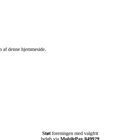
en af denne hjemmeside.
Støt
foreningen med valgfrit
beløb via
MobilePay 849929