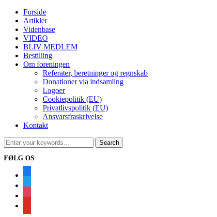
Forside
Artikler
Videnbase
VIDEO
BLIV MEDLEM
Bestilling
Om foreningen
Referater, beretninger og regnskab
Donationer via indsamling
Logoer
Cookiepolitik (EU)
Privatlivspolitik (EU)
Ansvarsfraskrivelse
Kontakt
FØLG OS
facebook
twitter
instagram
youtube